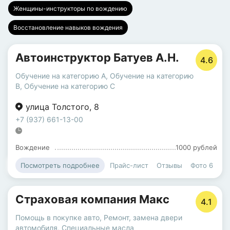
Женщины-инструкторы по вождению
Восстановление навыков вождения
Автоинструктор Батуев А.Н.
4.6
Обучение на категорию A
,
Обучение на категорию
B
,
Обучение на категорию C
улица Толстого
,
8
+7 (937) 661-13-00
Вождение
1000 рублей
Прайс-лист
Отзывы
Фото
6
Посмотреть подробнее
Страховая компания Макс
4.1
Помощь в покупке авто
,
Ремонт, замена двери
автомобиля
,
Специальные масла