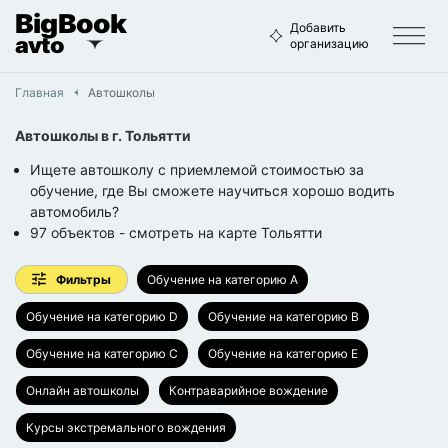
BigBook
Добавить
avto
организацию
Главная
Автошколы
Автошколы
в г.
Тольятти
Ищете автошколу с приемлемой стоимостью за
обучение, где Вы сможете научиться хорошо водить
автомобиль?
97
объектов
- смотреть на карте
Тольятти
Фильтры
Обучение на категорию A
Обучение на категорию D
Обучение на категорию B
Обучение на категорию C
Обучение на категорию E
Онлайн автошколы
Контраварийное вождение
Курсы экстремального вождения