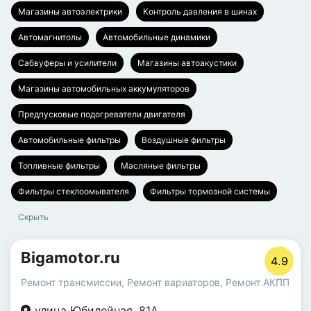
Магазины автоэлектрики
Контроль давления в шинах
Автомагнитолы
Автомобильные динамики
Сабвуферы и усилители
Магазины автоакустики
Магазины автомобильных аккумуляторов
Предпусковые подогреватели двигателя
Автомобильные фильтры
Воздушные фильтры
Топливные фильтры
Масляные фильтры
Фильтры стеклоомывателя
Фильтры тормозной системы
Скрыть
Bigamotor.ru
4.9
Ремонт трансмиссии
,
Ремонт вариаторов
,
Ремонт АКПП
улица Юбилейная
,
81А