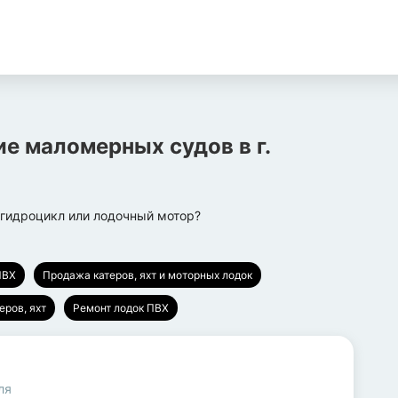
ие маломерных судов
в г.
, гидроцикл или лодочный мотор?
ПВХ
Продажа катеров, яхт и моторных лодок
еров, яхт
Ремонт лодок ПВХ
ля