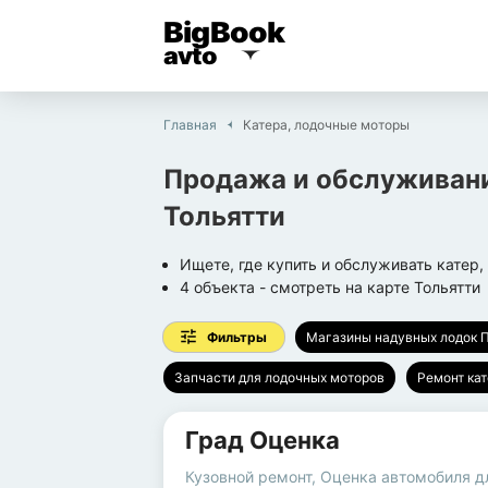
BigBook
avto
Главная
Катера, лодочные моторы
Продажа и обслуживан
Тольятти
Ищете, где купить и обслуживать катер
4
объекта
- смотреть на карте
Тольятти
Фильтры
Магазины надувных лодок 
Запчасти для лодочных моторов
Ремонт кат
Град Оценка
Кузовной ремонт
,
Оценка автомобиля д